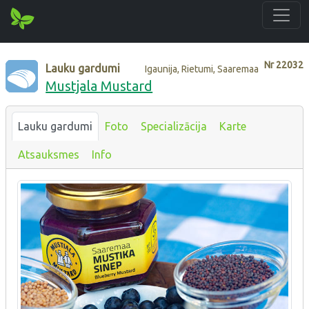
Nr
22032
Lauku gardumi
Igaunija, Rietumi, Saaremaa
Mustjala Mustard
Lauku gardumi
Foto
Specializācija
Karte
Atsauksmes
Info