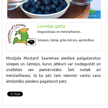
Livonijas garša
Degustācijas un meistarklases.
Sinepes, čatniji, grila mērces, apmācības.
Mustjala Mustard Saaremaa piedāvā pašgatavotas
sinepes un čatnijus, kurus jebkurš var nodegustēt un
izvēlēties sev piemērotāko. Šeit notiek arī
meistarklases, tā ka pēc tam vienmēr varēsi savu
iemīļotāko piedevu pagatavot pats.