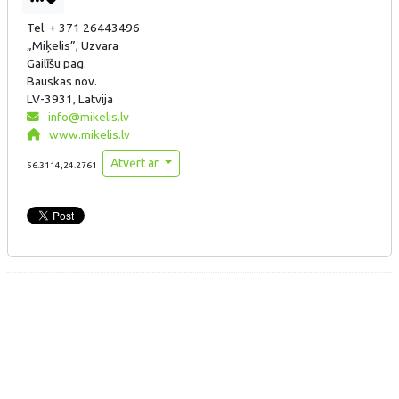
Tel. + 371 26443496
„Miķelis”, Uzvara
Gailīšu pag.
Bauskas nov.
LV-3931, Latvija
info@mikelis.lv
www.mikelis.lv
Atvērt ar
56.3114,24.2761