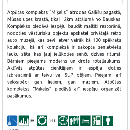
gida pavadībā.
Atpūtas komplekss "Miķelis" atrodas Gailīšu pagastā,
Mūsas upes krastā, tikai 12km attālumā no Bauskas.
Komplekss piedāvā iespēju baudīt maltīti restorānā,
nodoties vēsturisku objektu apskatei privātajā retro
auto muzejā, kas sevī ietver vairāk kā 100 spēkratu
kolekciju, kā arī kompleksā ir sakopta senlatviešu
lauku sēta, kas ļauj ielūkoties senču dzīves ritumā.
Bērniem pieejams moderns un drošs rotaļlaukums.
Aktīvās atpūtas cienītājiem ir iespēja doties
izbraucienā ar laivu vai SUP dēļiem. Pieejami arī
velosipēdi gan lieliem, gan maziem. Atpūtas
komplekss “Miķelis” piedāvā arī iespēju organizēt
pasākumus.
80
1-12