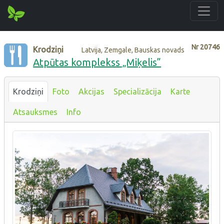
Nr
20746
Krodziņi
Latvija, Zemgale, Bauskas novads
Atpūtas komplekss „Miķelis”
Krodziņi
Foto
Akcijas
Specializācija
Karte
Atsauksmes
Info