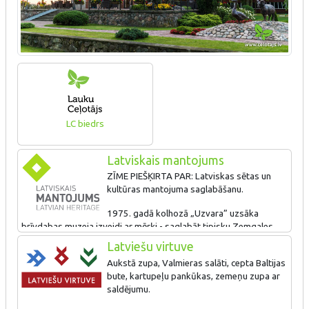
LC biedrs
Latviskais mantojums
ZĪME PIEŠĶIRTA PAR: Latviskas sētas un
kultūras mantojuma saglabāšanu.
1975. gadā kolhozā „Uzvara” uzsāka
brīvdabas muzeja izveidi ar mērķi - saglabāt tipisku Zemgales
zemnieku saimniecību, kāda vēsturiskajā novadā bija raksturīga
Latviešu virtuve
20. gs. pirmajā pusē. Uz muzeju atveda un no jauna uzcēla
Aukstā zupa, Valmieras salāti, cepta Baltijas
dzīvojamo māju, riju, divas klētis, kūti un smēdi. Ēkās izvietoja
bute, kartupeļu pankūkas, zemeņu zupa ar
tām raksturīgos darbarīkus, mēbeles, sadzīves priekšmetus,
saldējumu.
fotomateriālus u.c. liecības. Vēsturisko ēku komplekss, kas
atrodas Mūsas upes kreisā krastā, apskatāms individuāli, vai