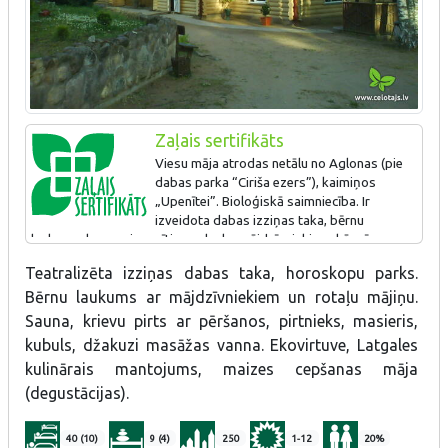
Zaļais sertifikāts
Viesu māja atrodas netālu no Aglonas (pie
dabas parka “Ciriša ezers”), kaimiņos
„Upenītei”. Bioloģiskā saimniecība. Ir
izveidota dabas izziņas taka, bērnu
laukums, kur var iepazīties ar lauku mājdzīvniekiem, kā arī
ekovirtuve, kur var baudīt saimnieces gatavotos latgaļu ēdienus.
Teatralizēta izziņas dabas taka, horoskopu parks.
Bērnu laukums ar mājdzīvniekiem un rotaļu mājiņu.
Sauna, krievu pirts ar pēršanos, pirtnieks, masieris,
kubuls, džakuzi masāžas vanna. Ekovirtuve, Latgales
kulinārais mantojums, maizes cepšanas māja
(degustācijas).
40 (10)
9 (4)
250
1-12
20%