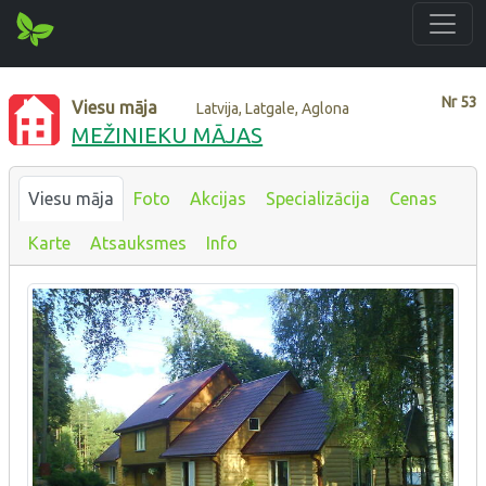
Nr
53
Viesu māja
Latvija, Latgale, Aglona
MEŽINIEKU MĀJAS
Viesu māja
Foto
Akcijas
Specializācija
Cenas
Karte
Atsauksmes
Info