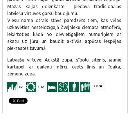
Mazās kaijas ēdienkarte piedāvā tradicionālās
latviešu virtuves garšu baudījumu.
Viesu nama otrais stāvs paredzēts tiem, kas vēlas
uzkavēties nesteidzīgajā Zvejnieku ciemata atmofērā,
iekārtoties kādā no divvietīgajiem numuriņiem ar
skatu uz jūru un baudīt aktīvās atpūtas iespējas
piekrastes tuvumā.
Latviešu virtuve: Aukstā zupa, sīpolu sitenis, jaunie
kartupeļi ar gaileņu mērci, cepts līnis un līdaka,
zemeņu zupa.
82
1-12