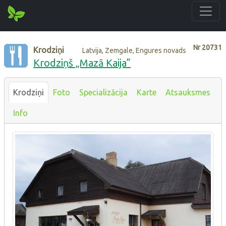
Nr
20731
Krodziņi
Latvija, Zemgale, Engures novads
Krodziņš „Mazā Kaija”
Krodziņi
Foto
Specializācija
Karte
Atsauksmes
Info