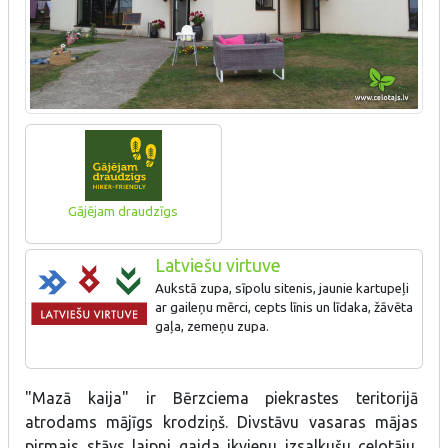
Gājējam draudzīgs
Latviešu virtuve
Aukstā zupa, sīpolu sitenis, jaunie kartupeļi
ar gaileņu mērci, cepts līnis un līdaka, žāvēta
gaļa, zemeņu zupa.
"Mazā kaija" ir Bērzciema piekrastes teritorijā
atrodams mājīgs krodziņš. Divstāvu vasaras mājas
pirmais stāvs laipni gaida ikvienu izsalkušu ceļotāju.