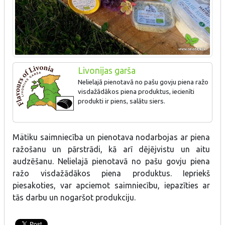
Livonijas garša
Nelielajā pienotavā no pašu govju piena ražo
visdažādākos piena produktus, iecienīti
produkti ir piens, salātu siers.
Mätiku saimniecība un pienotava nodarbojas ar piena
ražošanu un pārstrādi, kā arī dējējvistu un aitu
audzēšanu. Nelielajā pienotavā no pašu govju piena
ražo visdažādākos piena produktus. Iepriekš
piesakoties, var apciemot saimniecību, iepazīties ar
tās darbu un nogaršot produkciju.