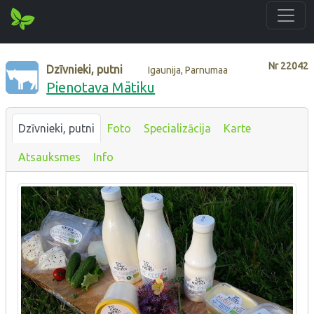
Nr
22042
Dzīvnieki, putni
Igaunija, Parnumaa
Pienotava Mätiku
Dzīvnieki, putni
Foto
Specializācija
Karte
Atsauksmes
Info