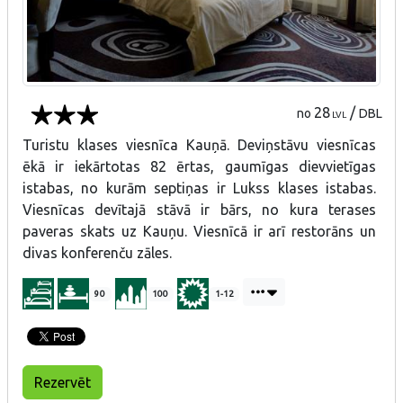
28
/
no
DBL
LVL
Turistu klases viesnīca Kauņā. Deviņstāvu viesnīcas
ēkā ir iekārtotas 82 ērtas, gaumīgas dievvietīgas
istabas, no kurām septiņas ir Lukss klases istabas.
Viesnīcas devītajā stāvā ir bārs, no kura terases
paveras skats uz Kauņu. Viesnīcā ir arī restorāns un
divas konferenču zāles.
90
100
1-12
Rezervēt