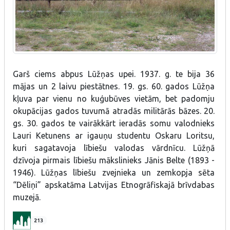
Garš ciems abpus Lūžņas upei. 1937. g. te bija 36
mājas un 2 laivu piestātnes. 19. gs. 60. gados Lūžņa
kļuva par vienu no kuģubūves vietām, bet padomju
okupācijas gados tuvumā atradās militārās bāzes. 20.
gs. 30. gados te vairākkārt ieradās somu valodnieks
Lauri Ketunens ar igauņu studentu Oskaru Loritsu,
kuri sagatavoja lībiešu valodas vārdnīcu. Lūžņā
dzīvoja pirmais lībiešu mākslinieks Jānis Belte (1893 -
1946). Lūžņas lībiešu zvejnieka un zemkopja sēta
“Dēliņi” apskatāma Latvijas Etnogrāfiskajā brīvdabas
muzejā.
213