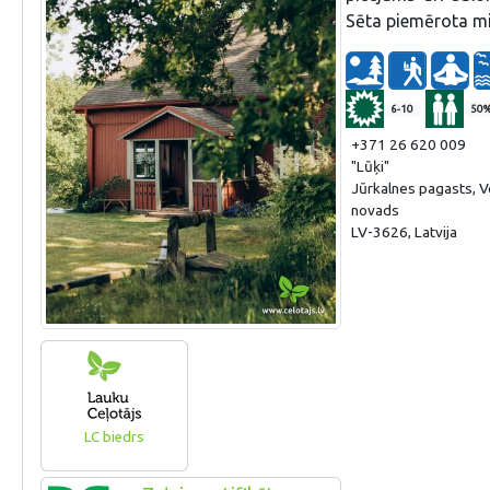
Sēta piemērota mi
6-10
50
+371 26 620 009
"Lūķi"
Jūrkalnes pagasts, V
novads
LV-3626, Latvija
LC biedrs