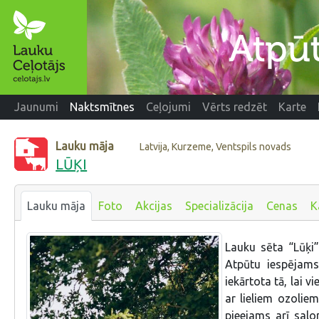
Jaunumi
Naktsmītnes
Ceļojumi
Vērts redzēt
Karte
Lauku māja
Latvija, Kurzeme, Ventspils novads
LŪĶI
Lauku māja
Foto
Akcijas
Specializācija
Cenas
K
Lauku sēta “Lūķi”
Atpūtu iespējams
iekārtota tā, lai v
ar lieliem ozoliem
pieejams arī sal