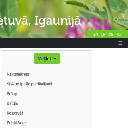
EN
LV
DE
RU
Meklēt
Naktsmītnes
SPA un īpašie piedāvājumi
Prāmji
Baltija
Rezervēt
Publikācijas