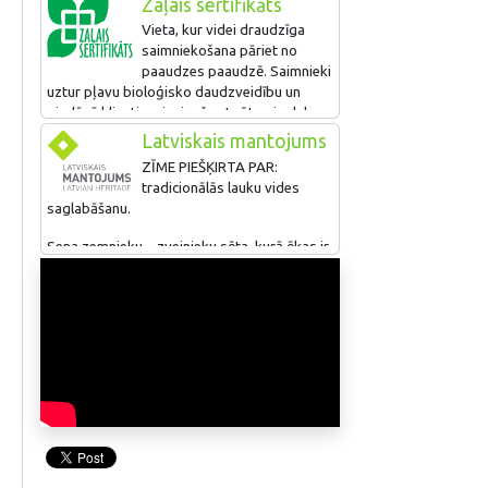
Zaļais sertifikāts
Vieta, kur videi draudzīga
saimniekošana pāriet no
paaudzes paaudzē. Saimnieki
uztur pļavu bioloģisko daudzveidību un
piedāvā klientiem izzinošu atpūtu pie dabas.
Priekšmetiem šeit piešķir otro dzīvi, tos
Latviskais mantojums
atjaunojot un restaurējot. Ēku renovācijā ir
ZĪME PIEŠĶIRTA PAR:
izmantotas koka daļas no apkaimes
tradicionālās lauku vides
pamestajām muižām.
saglabāšanu.
Sena zemnieku – zvejnieku sēta, kurā ēkas ir
izvietotas atbilstoši agrāko laiku tradīcijām
ar plašu pagalmu vidū. Tā ziemeļu pusē no
1926. g. saglabāta un atjaunota ēka, kas
kalpojusi kā kūts, klēts un ratnīca. Tajā
izvietoti vēsturiskie materiāli un vietējo
amatnieku izstrādājumi. Ēkas klēts daļu
izmanto kā tūristu mītni. Atjaunota pirtiņa,
pie kuras izveidots tradicionālo zāļu tēju un
garšaugu dārziņš. Saimniece stāsta par dzīvi
laukos, tradīcijām apkaimes vēsturi. Sētu
ieskauj vareni ozoli.