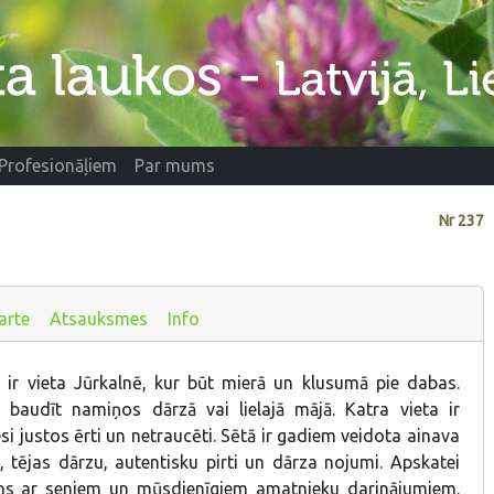
Profesionāļiem
Par mums
Nr
237
arte
Atsauksmes
Info
 ir vieta Jūrkalnē, kur būt mierā un klusumā pie dabas.
 baudīt namiņos dārzā vai lielajā mājā. Katra vieta ir
iesi justos ērti un netraucēti. Sētā ir gadiem veidota ainava
, tējas dārzu, autentisku pirti un dārza nojumi. Apskatei
ons ar seniem un mūsdienīgiem amatnieku darinājumiem.