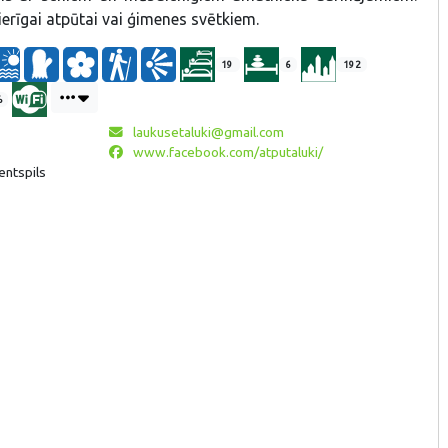
erīgai atpūtai vai ģimenes svētkiem.
19
6
192
%
laukusetaluki@gmail.com
www.facebook.com/atputaluki/
entspils