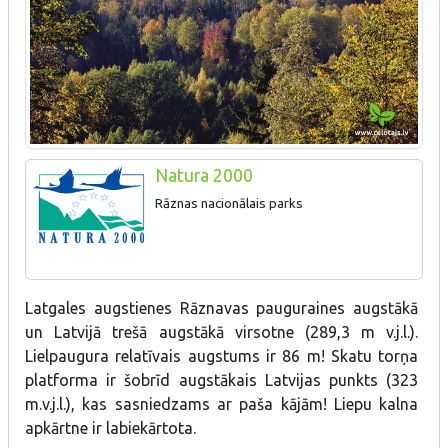
Natura 2000
Rāznas nacionālais parks
Latgales augstienes Rāznavas pauguraines augstākā
un Latvijā trešā augstākā virsotne (289,3 m v.j.l.).
Lielpaugura relatīvais augstums ir 86 m! Skatu torņa
platforma ir šobrīd augstākais Latvijas punkts (323
m.v.j.l.), kas sasniedzams ar paša kājām! Liepu kalna
apkārtne ir labiekārtota.