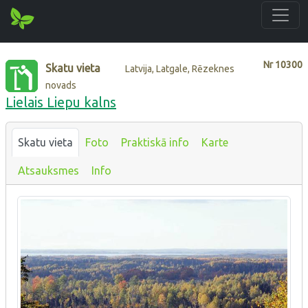
Nr
10300
Skatu vieta
Latvija, Latgale, Rēzeknes
novads
Lielais Liepu kalns
Skatu vieta
Foto
Praktiskā info
Karte
Atsauksmes
Info