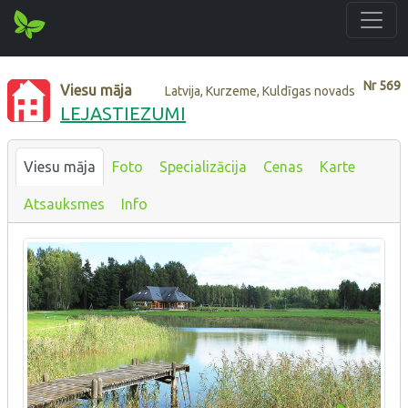
Nr
569
Viesu māja
Latvija, Kurzeme, Kuldīgas novads
LEJASTIEZUMI
Viesu māja
Foto
Specializācija
Cenas
Karte
Atsauksmes
Info