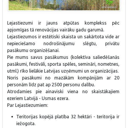
Lejastiezumi ir jauns atpūtas komplekss pēc
apjomīgas tā renovācijas vairāku gadu garumā.
Lejastiezumos ir estētiski skaista un sakārtota vide ar
nepieciešamo nodrošinājumu slēgtu, privātu
pasākumu organizēšanai.
Pie mums savus pasākumus (kolektīva saliedēšanās
pasākumi, festivāli, sporta spēles, semināri, nometnes,
utml.) rīko lielākie Latvijas uzņēmumi un organizācijas.
Noris pasākumi no mazākām kompānijām ar 20
personām līdz pat ap 2500 personu dalību.
Atrodamies pie ainaviski viena no skaistākajiem
ezeriem Latvijā - Usmas ezera.
Par Lejastiezumiem:
Teritorijas kopējā platība 32 hektāri - teritorija ir
iežogota.