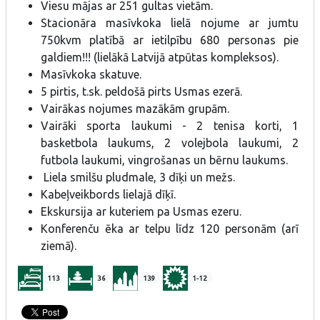
Viesu mājas ar 251 gultas vietām.
Stacionāra masīvkoka lielā nojume ar jumtu
750kvm platībā ar ietilpību 680 personas pie
galdiem!!! (lielākā Latvijā atpūtas kompleksos).
Masīvkoka skatuve.
5 pirtis, t.sk. peldošā pirts Usmas ezerā.
Vairākas nojumes mazākām grupām.
Vairāki sporta laukumi - 2 tenisa korti, 1
basketbola laukums, 2 volejbola laukumi, 2
futbola laukumi, vingrošanas un bērnu laukums.
Liela smilšu pludmale, 3 dīķi un mežs.
Kabeļveikbords lielajā dīķī.
Ekskursija ar kuteriem pa Usmas ezeru.
Konferenču ēka ar telpu līdz 120 personām (arī
ziemā).
113
36
139
1-12