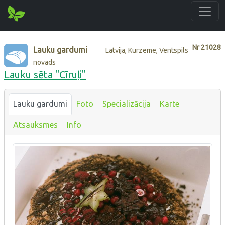
Nr
21028
Lauku gardumi
Latvija, Kurzeme, Ventspils
novads
Lauku sēta "Cīruļi"
Lauku gardumi
Foto
Specializācija
Karte
Atsauksmes
Info