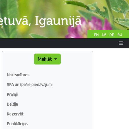
EN
LV
DE
RU
Meklēt
Naktsmītnes
SPA un īpašie piedāvājumi
Prāmji
Baltija
Rezervēt
Publikācijas