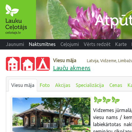
Jaunumi
Naktsmītnes
Ceļojumi
Vērts redzēt
Karte
Viesu māja
Latvija, Vidzeme, Limba
Lauču akmens
Viesu māja
Foto
Akcijas
Specializācija
Cenas
K
Vidzemes jūrmalā,
viesu nams / kem
labiekārtotas nakt
semināru rīkošanu 