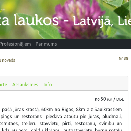
Profesionāļiem
Par mums
Nr
39
žu novads
arte
Atsauksmes
Info
50
/
no
DBL
EUR
 pašā jūras krastā, 60km no Rīgas, 8km aiz Saulkrastiem
pings un restorāns piedāvā atpūtu pie jūras, pludmali,
smītnes, treileru stāvvietu, pirti, restorānu, svinību un
līdz 50 pers., galdu klāšanu, autostāvvietu, bērnu rotaļu