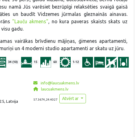
su namā Jūs varēsiet bezrūpīgi relaksēties svaigā gaisā
gāties un baudīt Vidzemes jūrmalas gleznainās ainavas.
torāns
"Lauču akmens"
, no kura paveras skaists skats uz
s visu gadu.
jamas vairākas brīvdienu mājiņas, ģimenes apartamenti,
numuriņi un 4 moderni studio apartamenti ar skatu uz jūru.
34 (10)
15
60
1-12
info@laucuakmens.lv
laucuakmens.lv
Atvērt ar
57.3674,24.4027
25, Latvija