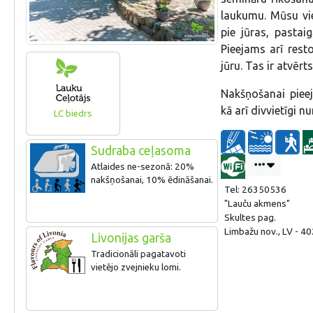
laukumu. Mūsu vie
pie jūras, pastai
Pieejams arī res
jūru. Tas ir atvērt
Nakšņošanai piee
kā arī divvietīgi 
LC biedrs
Sudraba ceļasoma
Atlaides ne-sezonā: 20%
nakšņošanai, 10% ēdināšanai.
Tel: 26350536
"Lauču akmens"
Skultes pag.
Limbažu nov., LV - 40
Livonijas garša
Tradicionāli pagatavoti
vietējo zvejnieku lomi.