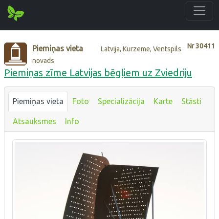
Nr
30411
Piemiņas vieta
Latvija, Kurzeme, Ventspils
novads
Piemiņas zīme Latvijas bēgļiem uz Zviedriju
Piemiņas vieta
Foto
Specializācija
Karte
Stāsti
Atsauksmes
Info