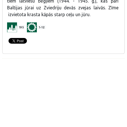
tiem latviešu bēgļiem (1944. - 1945. g.), kas pāri
Baltijas jūrai uz Zviedriju devās zvejas laivās. Zīme
izvietota krasta kāpās starp ceļu un jūru.
195
1-12