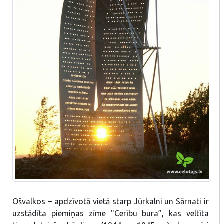
Ošvalkos – apdzīvotā vietā starp Jūrkalni un Sārnati ir
uzstādīta piemiņas zīme "Cerību bura”, kas veltīta