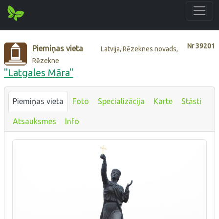
Nr
39201
Piemiņas vieta
Latvija, Rēzeknes novads,
Rēzekne
"Latgales Māra"
Piemiņas vieta
Foto
Specializācija
Karte
Stāsti
Atsauksmes
Info