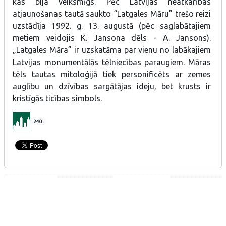
kas bija veiksmīgs. Pēc Latvijas neatkarības
atjaunošanas tautā saukto “Latgales Māru” trešo reizi
uzstādīja 1992. g. 13. augustā (pēc saglabātajiem
metiem veidojis K. Jansona dēls - A. Jansons).
„Latgales Māra” ir uzskatāma par vienu no labākajiem
Latvijas monumentālās tēlniecības paraugiem. Māras
tēls tautas mitoloģijā tiek personificēts ar zemes
auglību un dzīvības sargātājas ideju, bet krusts ir
kristīgās ticības simbols.
240