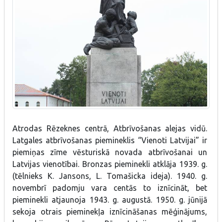
Atrodas Rēzeknes centrā, Atbrīvošanas alejas vidū.
Latgales atbrīvošanas piemineklis “Vienoti Latvijai” ir
piemiņas zīme vēsturiskā novada atbrīvošanai un
Latvijas vienotībai. Bronzas pieminekli atklāja 1939. g.
(tēlnieks K. Jansons, L. Tomašicka ideja). 1940. g.
novembrī padomju vara centās to iznīcināt, bet
pieminekli atjaunoja 1943. g. augustā. 1950. g. jūnijā
sekoja otrais pieminekļa iznīcināšanas mēģinājums,