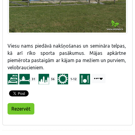
Viesu nams piedāvā nakšņošanas un semināra telpas,
kā arī rīko sporta pasākumus. Mājas apkārtne
piemērota pastaigām ar kājam pa mežiem un purviem,
velobraucieniem.
31
56
1-12
Rezervēt