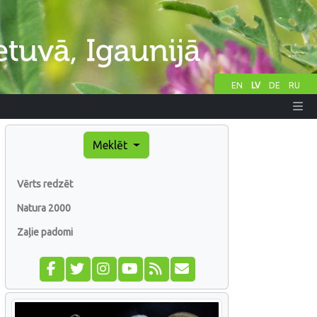
EN
LV
DE
RU
Meklēt
Vērts redzēt
Natura 2000
Zaļie padomi