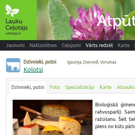
Jaunumi
Naktsmītnes
Ceļojumi
Vērts redzēt
Karte
Dzīvnieki, putni
Igaunija, Dienvidi, Vorumaa
Kolotsi
Dzīvnieki, putni
Foto
Specializācija
Karte
Atsauk
Bioloģiskā ģime
rahvuspark). Sai
ražošanu. Šeit ti
piens no kūts pārto