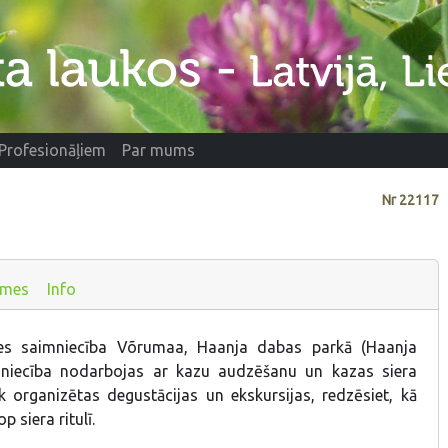
Profesionāļiem
Par mums
Nr
22117
smes
Info
nes saimniecība Võrumaa, Haanja dabas parkā (Haanja
mniecība nodarbojas ar kazu audzēšanu un kazas siera
ek organizētas degustācijas un ekskursijas, redzēsiet, kā
p siera ritulī.