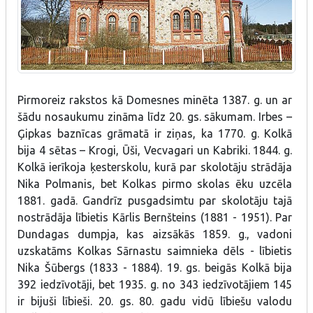
Pirmoreiz rakstos kā Domesnes minēta 1387. g. un ar
šādu nosaukumu zināma līdz 20. gs. sākumam. Irbes –
Ģipkas baznīcas grāmatā ir ziņas, ka 1770. g. Kolkā
bija 4 sētas – Krogi, Ūši, Vecvagari un Kabriki. 1844. g.
Kolkā ierīkoja ķesterskolu, kurā par skolotāju strādāja
Nika Polmanis, bet Kolkas pirmo skolas ēku uzcēla
1881. gadā. Gandrīz pusgadsimtu par skolotāju tajā
nostrādāja lībietis Kārlis Bernšteins (1881 - 1951). Par
Dundagas dumpja, kas aizsākās 1859. g., vadoni
uzskatāms Kolkas Sārnastu saimnieka dēls - lībietis
Nika Šūbergs (1833 - 1884). 19. gs. beigās Kolkā bija
392 iedzīvotāji, bet 1935. g. no 343 iedzīvotājiem 145
ir bijuši lībieši. 20. gs. 80. gadu vidū lībiešu valodu