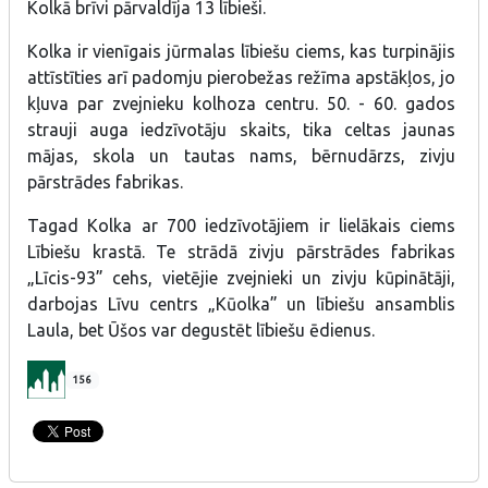
Kolkā brīvi pārvaldīja 13 lībieši.
Kolka ir vienīgais jūrmalas lībiešu ciems, kas turpinājis
attīstīties arī padomju pierobežas režīma apstākļos, jo
kļuva par zvejnieku kolhoza centru. 50. - 60. gados
strauji auga iedzīvotāju skaits, tika celtas jaunas
mājas, skola un tautas nams, bērnudārzs, zivju
pārstrādes fabrikas.
Tagad Kolka ar 700 iedzīvotājiem ir lielākais ciems
Lībiešu krastā. Te strādā zivju pārstrādes fabrikas
„Līcis-93” cehs, vietējie zvejnieki un zivju kūpinātāji,
darbojas Līvu centrs „Kūolka” un lībiešu ansamblis
Laula, bet Ūšos var degustēt lībiešu ēdienus.
156