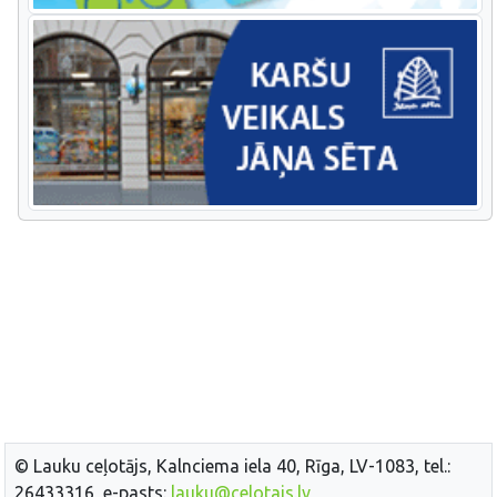
© Lauku ceļotājs, Kalnciema iela 40, Rīga, LV-1083, tel.:
26433316, e-pasts:
lauku@celotajs.lv