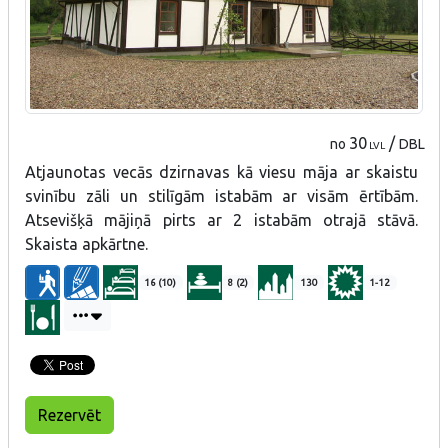
30
/
no
DBL
LVL
Atjaunotas vecās dzirnavas kā viesu māja ar skaistu
svinību zāli un stilīgām istabām ar visām ērtībām.
Atsevišķā mājiņā pirts ar 2 istabām otrajā stāvā.
Skaista apkārtne.
16 (10)
8 (2)
130
1-12
Rezervēt