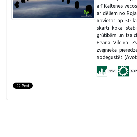
arī Kaltenes vecos
ar dēliem no Rojas
novietot ap 50 lai
skarti koka stabi
grūtībām un izaici
Ervīna Vilciņa. Z
zvejnieka pieredz
nodegustēt. (Avot
112
1-12