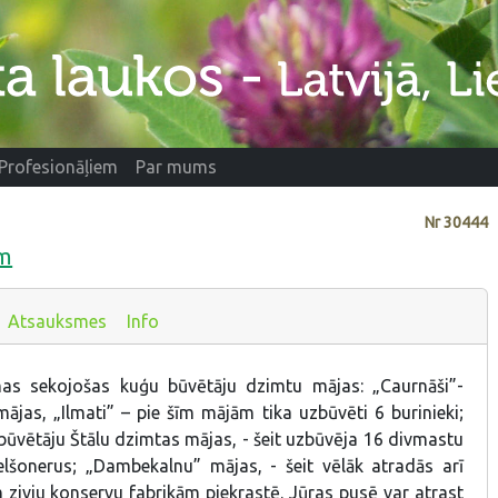
Profesionāļiem
Par mums
Nr
30444
ām
Atsauksmes
Info
as sekojošas kuģu būvētāju dzimtu mājas: „Caurnāši”-
ājas, „Ilmati” – pie šīm mājām tika uzbūvēti 6 burinieki;
būvētāju Štālu dzimtas mājas, - šeit uzbūvēja 16 divmastu
lšonerus; „Dambekalnu” mājas, - šeit vēlāk atradās arī
 zivju konservu fabrikām piekrastē. Jūras pusē var atrast