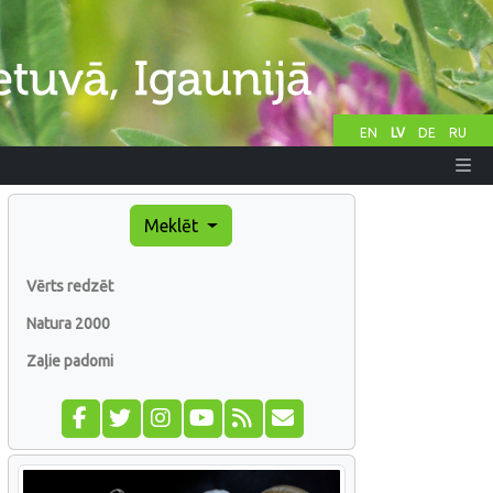
EN
LV
DE
RU
Meklēt
Vērts redzēt
Natura 2000
Zaļie padomi