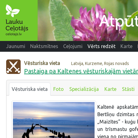
Jaunumi
Naktsmītnes
Ceļojumi
Vērts redzēt
Karte
Vēsturiska vieta
Latvija, Kurzeme, Rojas novads
Pastaiga pa Kaltenes vēsturiskajām viet
Vēsturiska vieta
Foto
Specializācija
Karte
Stāsti
Kaltenē apskatām
Bertliņu dzimtas m
„Maizītes” - kuģu 
un trīsmastu gofe
viena no pirmajām