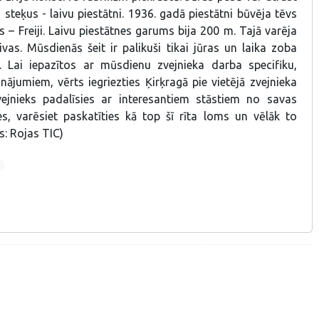
 steķus - laivu piestātni. 1936. gadā piestātni būvēja tēvs
 – Freiji. Laivu piestātnes garums bija 200 m. Tajā varēja
vas. Mūsdienās šeit ir palikuši tikai jūras un laika zoba
. Lai iepazītos ar mūsdienu zvejnieka darba specifiku,
nājumiem, vērts iegriezties Ķirķragā pie vietējā zvejnieka
vejnieks padalīsies ar interesantiem stāstiem no savas
es, varēsiet paskatīties kā top šī rīta loms un vēlāk to
s: Rojas TIC)