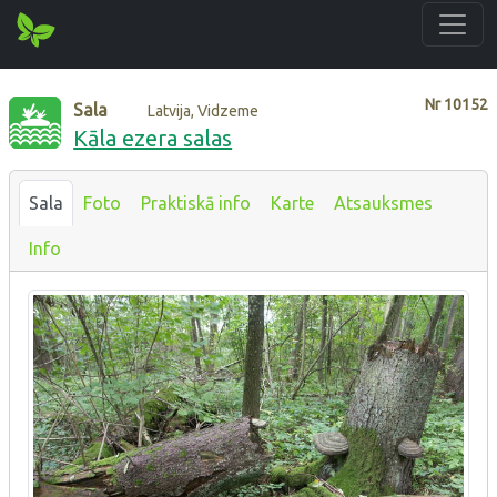
Nr
10152
Sala
Latvija, Vidzeme
Kāla ezera salas
Sala
Foto
Praktiskā info
Karte
Atsauksmes
Info