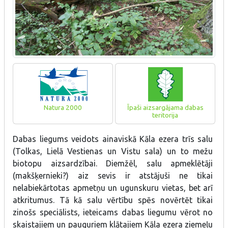
Natura 2000
Īpaši aizsargājama dabas
teritorija
Dabas liegums veidots ainaviskā Kāla ezera trīs salu
(Tolkas, Lielā Vestienas un Vistu sala) un to mežu
biotopu aizsardzībai. Diemžēl, salu apmeklētāji
(makšķernieki?) aiz sevis ir atstājuši ne tikai
nelabiekārtotas apmetņu un ugunskuru vietas, bet arī
atkritumus. Tā kā salu vērtību spēs novērtēt tikai
zinošs speciālists, ieteicams dabas liegumu vērot no
skaistajiem un pauguriem klātajiem Kāla ezera ziemeļu