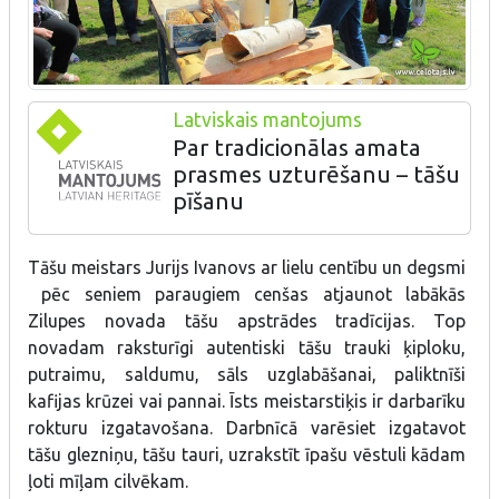
Latviskais mantojums
Par tradicionālas amata
prasmes uzturēšanu – tāšu
pīšanu
Zilupē, - pašā Latvijas pierobežā strādā tāšu meistars Jurijs
Tāšu meistars Jurijs Ivanovs ar lielu centību un degsmi
Ivanovs, - viens no dažiem cilvēkiem Latvijā, kurš pēc seniem
pēc seniem paraugiem cenšas atjaunot labākās
paraugiem un kādreizējo meistaru aprakstiem cenšas atjaunot
Zilupes novada tāšu apstrādes tradīcijas. Top
Zilupes novada tāšu apstrādes tradīcijas, gatavojot dažādus
izstrādājumus – traukus putraimu, ķiploku, sāls un saldumu
novadam raksturīgi autentiski tāšu trauki ķiploku,
glabāšanai, trauku palikņus, darbarīku rokturus u.c. Darbnīcas
putraimu, saldumu, sāls uzglabāšanai, paliktnīši
apmeklētāji var vērot amatnieka darbu un paši izgatavot tāšu
kafijas krūzei vai pannai. Īsts meistarstiķis ir darbarīku
tauri, glezniņu no tāss, vai arī uzrakstīt vēstuli uz tāss virsmas.
Meistars organizē arī radošas darbnīcas un pieņem pasūtījumus.
rokturu izgatavošana. Darbnīcā varēsiet izgatavot
tāšu glezniņu, tāšu tauri, uzrakstīt īpašu vēstuli kādam
ļoti mīļam cilvēkam.