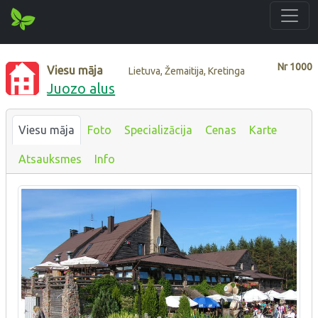
Nr
1000
Viesu māja
Lietuva, Žemaitija, Kretinga
Juozo alus
Viesu māja
Foto
Specializācija
Cenas
Karte
Atsauksmes
Info