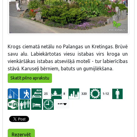
Krogs ciematā netālu no Palangas un Kretingas. Brūvē
savu alu. Labiekārtotas viesu istabas virs kroga un
vienkāršākas istabas atsevišķā motelī - tur labierīcības
stāvā. Karuseļi bērniem, batuts un gumijlēkšana.
Skatīt pilno aprakstu
25
8
320
1-12
Rezervēt