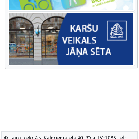
© Lauku ceļotājs, Kalnciema iela 40, Rīga, LV-1083, tel.: