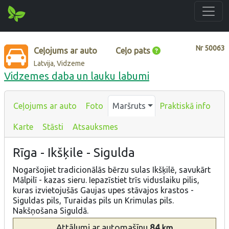
Nr
50063
Ceļojums ar auto
Ceļo pats
Latvija, Vidzeme
Vidzemes daba un lauku labumi
Ceļojums ar auto
Foto
Maršruts
Praktiskā info
Karte
Stāsti
Atsauksmes
Rīga - Ikšķile - Sigulda
Nogaršojiet tradicionālās bērzu sulas Ikšķilē, savukārt
Mālpilī - kazas sieru. Iepazīstiet trīs viduslaiku pilis,
kuras izvietojušās Gaujas upes stāvajos krastos -
Siguldas pils, Turaidas pils un Krimulas pils.
Nakšņošana Siguldā.
Attālumi
ar automašīnu
84
km