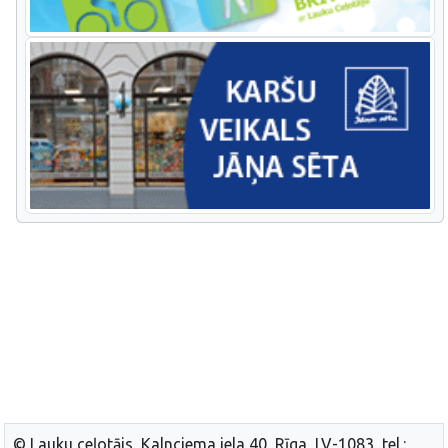
© Lauku ceļotājs, Kalnciema iela 40, Rīga, LV-1083, tel.: