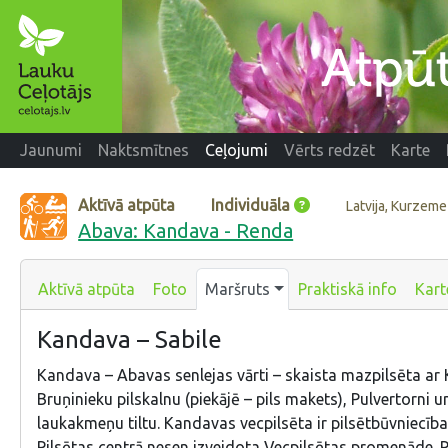
Jaunumi
Naktsmītnes
Ceļojumi
Vērts redzēt
Karte
Aktīvā atpūta
Individuāla
Latvija, Kurzeme
Abava: Kandava - Renda
Aktīvā atpūta
Foto
Maršruts
Praktiskā info
Kart
Kandava – Sabile
Kandava – Abavas senlejas vārti – skaista mazpilsēta ar 
Bruņinieku pilskalnu (piekājē – pils makets), Pulvertorni u
laukakmeņu tiltu. Kandavas vecpilsēta ir pilsētbūvniecība
Pilsētas centrā nesen izveidota Vecpilsētas promenāde. 