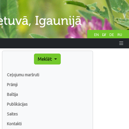
EN
LV
DE
RU
Meklēt
Ceļojumu maršruti
Prāmji
Baltija
Publikācijas
Saites
Kontakti