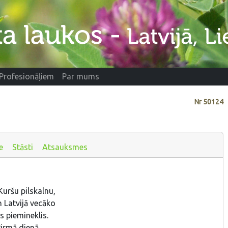
Profesionāļiem
Par mums
Nr
50124
e
Stāsti
Atsauksmes
Kuršu pilskalnu,
n Latvijā vecāko
s piemineklis.
Pirmā dienā