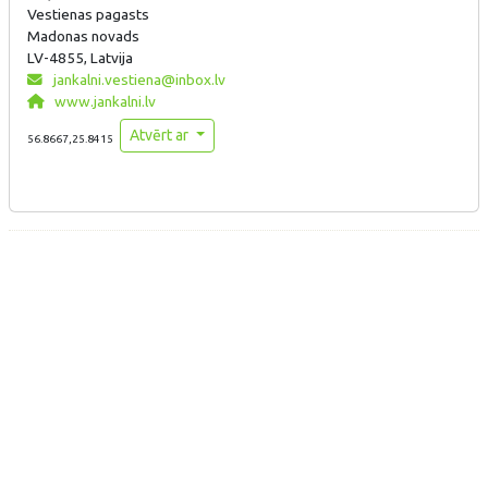
Vestienas pagasts
Madonas novads
LV-4855, Latvija
jankalni.vestiena@inbox.lv
www.jankalni.lv
Atvērt ar
56.8667,25.8415