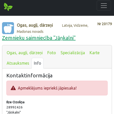
Nr
20179
Ogas, augļi, dārzeņi
Latvija, Vidzeme,
Madonas novads
Zemnieku saimniecība "Jāņkalni"
Ogas, augļi, dārzeņi
Foto
Specializācija
Karte
Atsauksmes
Info
Kontaktinformācija
Apmeklējums iepriekš jāpiesaka!
Ilze Ozoliņa
28992426
"Jāņkalni"