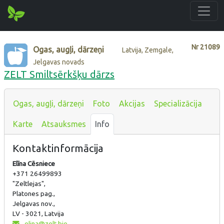
Nr
21089
Ogas, augļi, dārzeņi
Latvija, Zemgale,
Jelgavas novads
ZELT Smiltsērkšķu dārzs
Ogas, augļi, dārzeņi
Foto
Akcijas
Specializācija
Karte
Atsauksmes
Info
Kontaktinformācija
Elīna Cēsniece
+371 26499893
"Zeltlejas",
Platones pag.,
Jelgavas nov.,
LV - 3021, Latvija
elina@zelt.bio