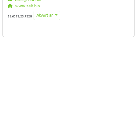
www.zelt.bio
Atvērt ar
56.6075,23.7228