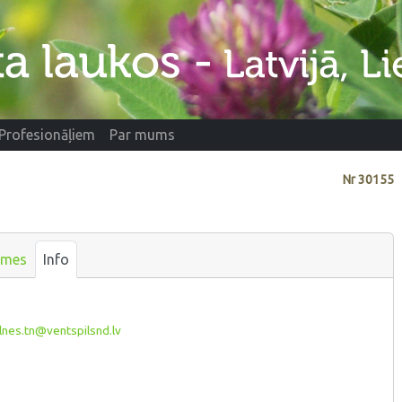
Profesionāļiem
Par mums
Nr
30155
smes
Info
lnes.tn@ventspilsnd.lv