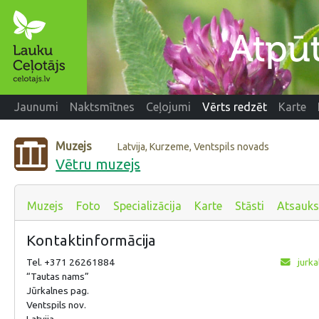
Jaunumi
Naktsmītnes
Ceļojumi
Vērts redzēt
Karte
Muzejs
Latvija, Kurzeme, Ventspils novads
Vētru muzejs
Muzejs
Foto
Specializācija
Karte
Stāsti
Atsauk
Kontaktinformācija
Tel. +371 26261884
jurka
“Tautas nams”
Jūrkalnes pag.
Ventspils nov.
Latvija