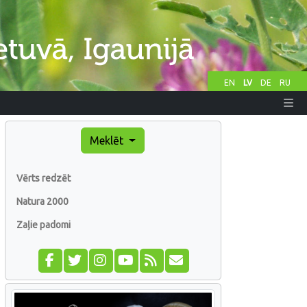
EN
LV
DE
RU
Meklēt
Vērts redzēt
Natura 2000
Zaļie padomi