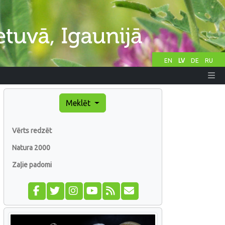
EN
LV
DE
RU
Meklēt
Vērts redzēt
Natura 2000
Zaļie padomi