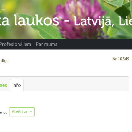
Profesionāļiem
Par mums
Nr
10549
ldīga
mes
Info
Atvērt ar
.9799