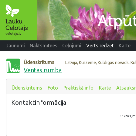
Jaunumi
Naktsmītnes
Ceļojumi
Vērts redzēt
Karte
Ūdenskritums
Latvija, Kurzeme, Kuldīgas novads, Ku
Ventas rumba
Ūdenskritums
Foto
Praktiskā info
Karte
Atsauks
Kontaktinformācija
56.9691,21