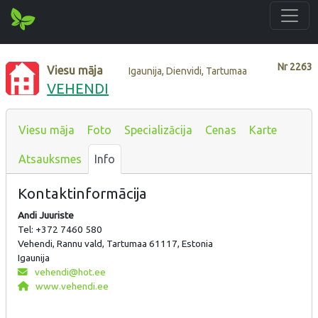
Nr
2263
Viesu māja
Igaunija, Dienvidi, Tartumaa
VEHENDI
Viesu māja
Foto
Specializācija
Cenas
Karte
Atsauksmes
Info
Kontaktinformācija
Andi Juuriste
Tel: +372 7460 580
Vehendi, Rannu vald, Tartumaa 61117, Estonia
Igaunija
vehendi@hot.ee
www.vehendi.ee