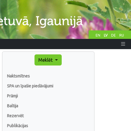
EN
LV
DE
RU
Meklēt
Naktsmītnes
SPA un īpašie piedāvājumi
Prāmji
Baltija
Rezervēt
Publikācijas