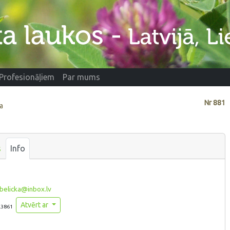
Profesionāļiem
Par mums
Nr
881
a
s
Info
elicka@inbox.lv
Atvērt ar
.3861