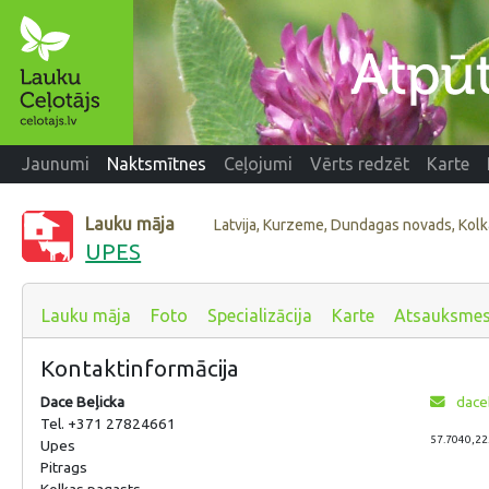
Jaunumi
Naktsmītnes
Ceļojumi
Vērts redzēt
Karte
Lauku māja
Latvija, Kurzeme, Dundagas novads, Kolk
UPES
Lauku māja
Foto
Specializācija
Karte
Atsauksme
Kontaktinformācija
Dace Beļicka
daceb
Tel. +371 27824661
57.7040,22
Upes
Pitrags
Kolkas pagasts