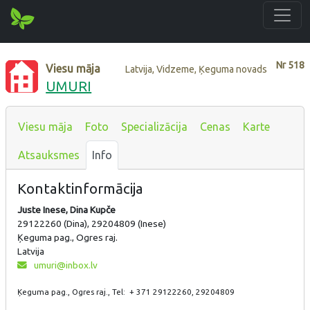
Nr
518
Viesu māja
Latvija, Vidzeme, Ķeguma novads
UMURI
Viesu māja
Foto
Specializācija
Cenas
Karte
Atsauksmes
Info
Kontaktinformācija
Juste Inese, Dina Kupče
29122260 (Dina), 29204809 (Inese)
Ķeguma pag., Ogres raj.
Latvija
umuri@inbox.lv
Ķeguma pag., Ogres raj., Tel: + 371 29122260, 29204809