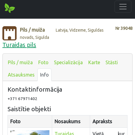
Nr
39048
Pils / muiža
Latvija, Vidzeme, Siguldas
novads, Sigulda
Turaidas pils
Pils / muiža
Foto
Specializācija
Karte
Stāsti
Atsauksmes
Info
Kontaktinformācija
+371 67971402
Saistītie objekti
Foto
Nosaukums
Apraksts
Turaidas
Vietā, kur