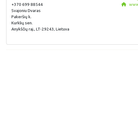
+370 699 88544
www.
Svajoniu Dvaras
Pakeršių k.
Kurklių sen.
Anykščių raj., LT-29243, Lietuva