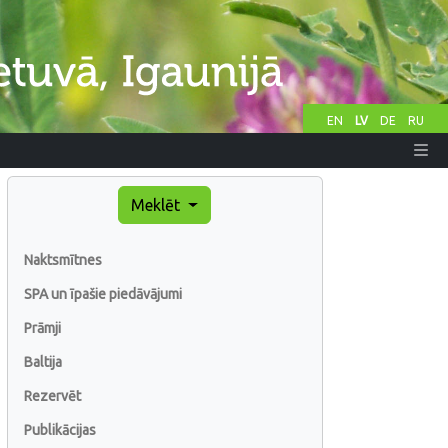
EN
LV
DE
RU
Meklēt
Naktsmītnes
SPA un īpašie piedāvājumi
Prāmji
Baltija
Rezervēt
Publikācijas