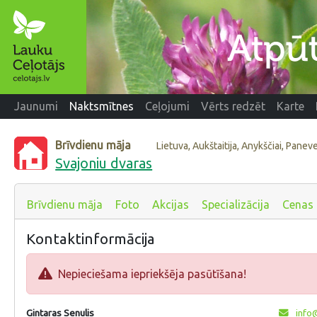
Jaunumi
Naktsmītnes
Ceļojumi
Vērts redzēt
Karte
Brīvdienu māja
Lietuva, Aukštaitija, Anykščiai, Panev
Svajoniu dvaras
Brīvdienu māja
Foto
Akcijas
Specializācija
Cenas
Kontaktinformācija
Nepieciešama iepriekšēja pasūtīšana!
Gintaras Senulis
info@