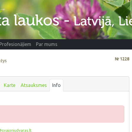
Profesionāļiem
Par mums
Nr
1228
ežys
Karte
Atsauksmes
Info
svajoniudvaras.lt