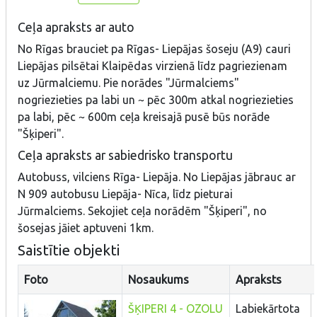
Ceļa apraksts ar auto
No Rīgas brauciet pa Rīgas- Liepājas šoseju (A9) cauri
Liepājas pilsētai Klaipēdas virzienā līdz pagriezienam
uz Jūrmalciemu. Pie norādes "Jūrmalciems"
nogriezieties pa labi un ~ pēc
300m
atkal nogriezieties
pa labi, pēc ~
600m
ceļa kreisajā pusē būs norāde
"Šķiperi".
Ceļa apraksts ar sabiedrisko transportu
Autobuss, vilciens Rīga- Liepāja. No Liepājas jābrauc ar
N 909 autobusu Liepāja- Nīca, līdz pieturai
Jūrmalciems. Sekojiet ceļa norādēm "Šķiperi", no
šosejas jāiet aptuveni 1km.
Saistītie objekti
Foto
Nosaukums
Apraksts
ŠĶIPERI 4 - OZOLU
Labiekārtota