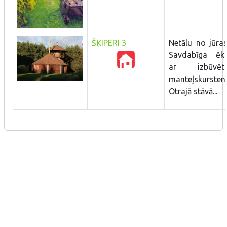
ŠĶIPERI 3
Netālu no jūras
Savdabīga ēk
ar izbūvēt
manteļskursteni
Otrajā stāvā...