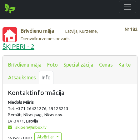
Nr
182
Brīvdienu māja
Latvija, Kurzeme,
Dienvidkurzemes novads
ŠĶIPERI - 2
Brīvdienu māja
Foto
Specializācija
Cenas
Karte
Atsauksmes
Info
Kontaktinformācija
Niedols Māris
Tel: +371 26421276, 29125213
Bernāti, Nīcas pag., Nīcas nov.
LV-3471, Latvija
skiperi@inbox.lv
Atvērt ar
56.3529,21.0041