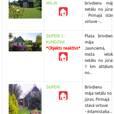
MĀJA
brīvdienu māj
netālu no jūras
Pirmajā stāv
virtuve -...
ŠĶIPERI 5 -
Plaša brīvdien
KUNDZIŅI
māja
*Objekts neaktīvs*
Jaunciemā,
meža ielok
netālu no jūras
1 km attālum
no...
ŠĶIPERI
Brīvdienu
māja netālu no
jūras. Pirmajā
stāvā virtuve
- ēdamistaba...