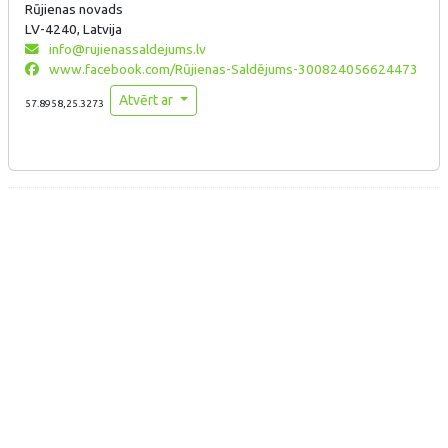
Rūjienas novads
LV-4240, Latvija
info@rujienassaldejums.lv
www.facebook.com/Rūjienas-Saldējums-300824056624473
Atvērt ar
57.8958,25.3273