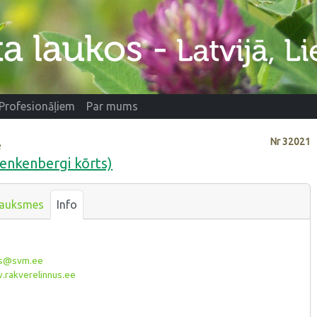
Profesionāļiem
Par mums
Nr
32021
e
enkenbergi kõrts)
auksmes
Info
us@svm.ee
rakverelinnus.ee