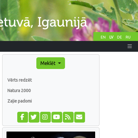
EN
LV
DE
RU
Meklēt
Vērts redzēt
Natura 2000
Zaļie padomi