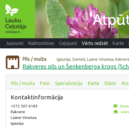
Jaunumi
Naktsmītnes
Ceļojumi
Vērts redzēt
Karte
Pils / muiža
Igaunija, Ziemeļi, Laane-Virumaa, Rakver
Rakveres pils un Šenkenberga krogs (Sch
Pils / muiža
Foto
Specializācija
Karte
Stāsti
Ats
Kontaktinformācija
+372 507 6183
linn
Rakvere
www.
Lääne-Virumaa
Igaunija