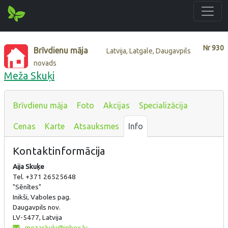
Nr
930
Brīvdienu māja
Latvija, Latgale, Daugavpils
novads
Meža Skuķi
Brīvdienu māja
Foto
Akcijas
Specializācija
Cenas
Karte
Atsauksmes
Info
Kontaktinformācija
Aija Skuķe
Tel. +371 26525648
"Sēnītes"
Inikši, Vaboles pag.
Daugavpils nov.
LV-5477, Latvija
mezaskuki@inbox.lv