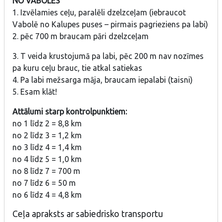
NO VABOLES
1. Izvēlamies ceļu, paralēli dzelzceļam (iebraucot
Vabolē no Kalupes puses – pirmais pagrieziens pa labi)
2. pēc 700 m braucam pāri dzelzceļam
3. T veida krustojumā pa labi, pēc 200 m nav nozīmes
pa kuru ceļu brauc, tie atkal satiekas
4. Pa labi mežsarga māja, braucam iepalabi (taisni)
5. Esam klāt!
Attālumi starp kontrolpunktiem:
no 1 līdz 2 = 8,8 km
no 2 līdz 3 = 1,2 km
no 3 līdz 4 = 1,4 km
no 4 līdz 5 = 1,0 km
no 8 līdz 7 = 700 m
no 7 līdz 6 = 50 m
no 6 līdz 4 = 4,8 km
Ceļa apraksts ar sabiedrisko transportu