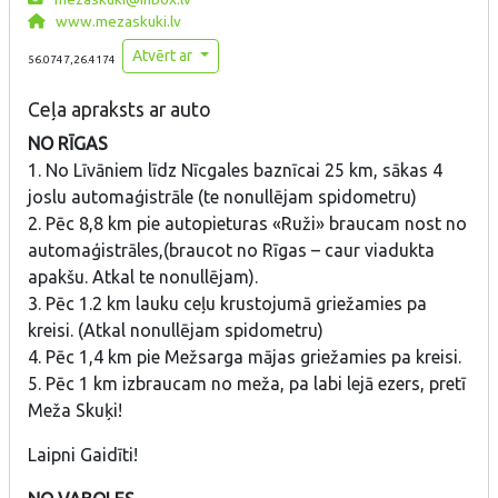
www.mezaskuki.lv
Atvērt ar
56.0747,26.4174
Ceļa apraksts ar auto
NO RĪGAS
1. No Līvāniem līdz Nīcgales baznīcai 25 km, sākas 4
joslu automaģistrāle (te nonullējam spidometru)
2. Pēc 8,8 km pie autopieturas «Ruži» braucam nost no
automaģistrāles,(braucot no Rīgas – caur viadukta
apakšu. Atkal te nonullējam).
3. Pēc 1.2 km lauku ceļu krustojumā griežamies pa
kreisi. (Atkal nonullējam spidometru)
4. Pēc 1,4 km pie Mežsarga mājas griežamies pa kreisi.
5. Pēc 1 km izbraucam no meža, pa labi lejā ezers, pretī
Meža Skuķi!
Laipni Gaidīti!