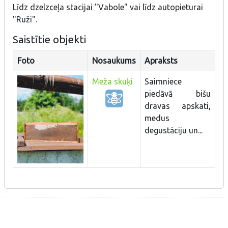
Līdz dzelzceļa stacijai "Vabole" vai līdz autopieturai
"Ruži".
Saistītie objekti
Foto
Nosaukums
Apraksts
Meža skuķi
Saimniece
piedāvā bišu
dravas apskati,
medus
degustāciju un...