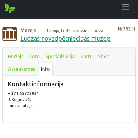
Nr
39211
Muzejs
Latvija, Ludzas novads, Ludza
Ludzas novadpētniecības muzejs
Muzejs
Foto
Specializācija
Karte
Stāsti
Atsauksmes
Info
Kontaktinformācija
+ 371 65723931
J. Kuļņeva 2,
Ludza, Latvija