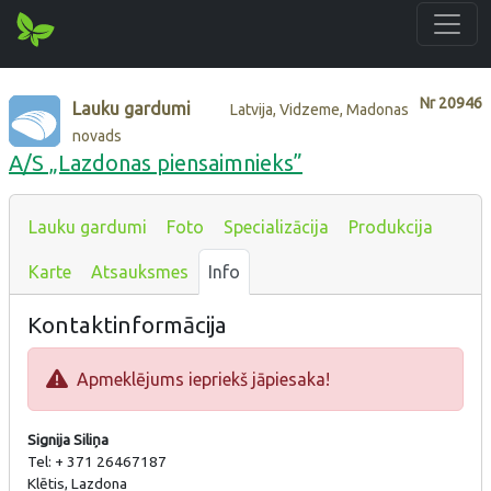
Nr
20946
Lauku gardumi
Latvija, Vidzeme, Madonas
novads
A/S „Lazdonas piensaimnieks”
Lauku gardumi
Foto
Specializācija
Produkcija
Karte
Atsauksmes
Info
Kontaktinformācija
Apmeklējums iepriekš jāpiesaka!
Signija Siliņa
Tel: + 371 26467187
Klētis, Lazdona