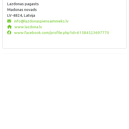
Lazdonas pagasts
Madonas novads
LV-4824, Latvija
info@lazdonaspiensaimnieks.lv
www.lazdona.lv
www.facebook.com/profile.php?id=61584523697770