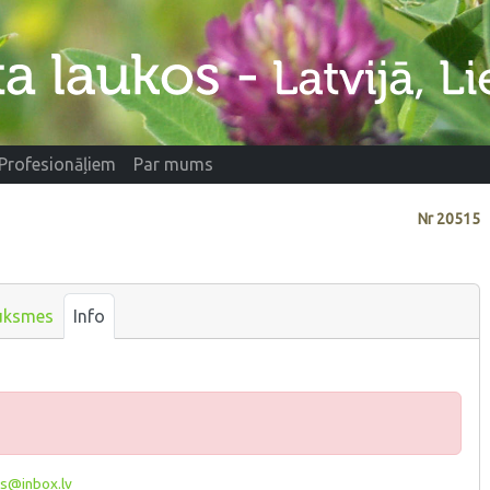
Profesionāļiem
Par mums
Nr
20515
uksmes
Info
s@inbox.lv