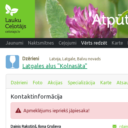
Jaunumi
Naktsmītnes
Ceļojumi
Vērts redzēt
Karte
Dzērieni
Latvija, Latgale, Balvu novads
Latgales alus "Kolnasāta"
Dzērieni
Foto
Akcijas
Specializācija
Karte
Atsa
Kontaktinformācija
Apmeklējums iepriekš jāpiesaka!
Dainis Rakstiņš, Ilona Gruševa
rdain