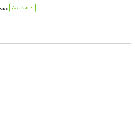
Atvērt ar
.0856