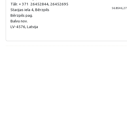
Tālr. + 371 26452844, 26452695
56.8546,27
Stacijas iela 4, Bērzpils
Bērzpils pag.
Balvu nov.
LV-4576, Latvija