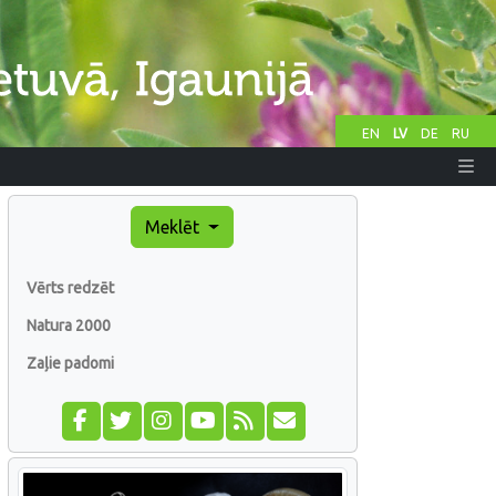
EN
LV
DE
RU
Meklēt
Vērts redzēt
Natura 2000
Zaļie padomi