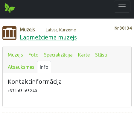
Nr
30134
Muzejs
Latvija, Kurzeme
Lapmežciema muzejs
Muzejs
Foto
Specializācija
Karte
Stāsti
Atsauksmes
Info
Kontaktinformācija
+371 63163240