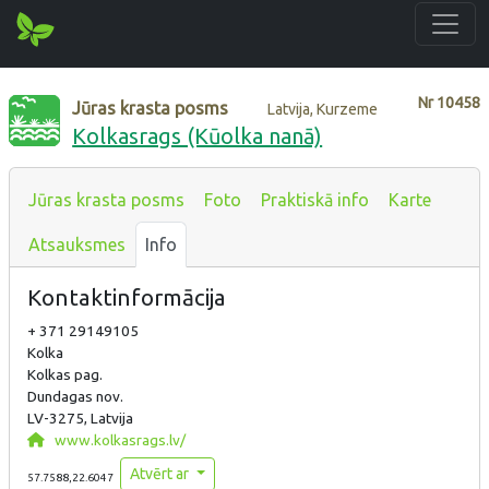
Nr
10458
Jūras krasta posms
Latvija, Kurzeme
Kolkasrags (Kūolka nanā)
Jūras krasta posms
Foto
Praktiskā info
Karte
Atsauksmes
Info
Kontaktinformācija
+ 371 29149105
Kolka
Kolkas pag.
Dundagas nov.
LV-3275, Latvija
www.kolkasrags.lv/
Atvērt ar
57.7588,22.6047