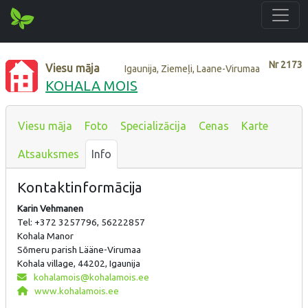
Nr
2173
Viesu māja
Igaunija, Ziemeļi, Laane-Virumaa
KOHALA MOIS
Viesu māja
Foto
Specializācija
Cenas
Karte
Atsauksmes
Info
Kontaktinformācija
Karin Vehmanen
Tel: +372 3257796, 56222857
Kohala Manor
Sõmeru parish Lääne-Virumaa
Kohala village, 44202, Igaunija
kohalamois@kohalamois.ee
www.kohalamois.ee