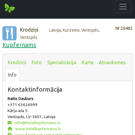
Nr
20462
Krodziņi
Latvija, Kurzeme, Ventspils,
Ventspils
Kupfernams
Krodziņi
Foto
Specializācija
Karte
Atsauksmes
Info
Kontaktinformācija
Raitis Dauburs
+371 63626999
Kārļa iela 5
Ventspils, LV-3601, Latvija
info@hotelkupfernams.lv
www.hotelkupfernams.lv
www.facebook.com/cafekupfernams