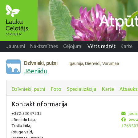
Jaunumi
Naktsmītnes
Ceļojumi
Vērts redzēt
Karte
Dzīvnieki, putni
Igaunija, Dienvidi, Vorumaa
Jõeniidu
Dzīvnieki, putni
Foto
Specializācija
Karte
Atsauk
Kontaktinformācija
+372 53047333
joeni
Jõeniidu talu,
www.
Trolla küla,
1769507
Rõuge vald,
Võrumaa, Igaunija