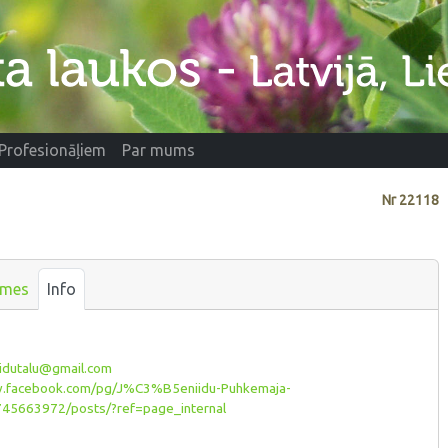
Profesionāļiem
Par mums
Nr
22118
smes
Info
idutalu@gmail.com
facebook.com/pg/J%C3%B5eniidu-Puhkemaja-
45663972/posts/?ref=page_internal