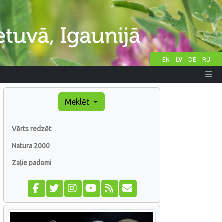
EN
LV
DE
RU
Meklēt
Vērts redzēt
Natura 2000
Zaļie padomi