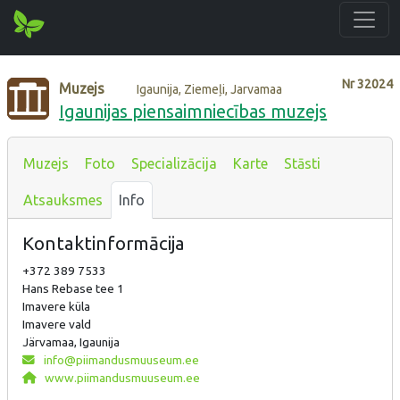
Nr
32024
Muzejs
Igaunija, Ziemeļi, Jarvamaa
Igaunijas piensaimniecības muzejs
Muzejs
Foto
Specializācija
Karte
Stāsti
Atsauksmes
Info
Kontaktinformācija
+372 389 7533
Hans Rebase tee 1
Imavere küla
Imavere vald
Järvamaa, Igaunija
info@piimandusmuuseum.ee
www.piimandusmuuseum.ee