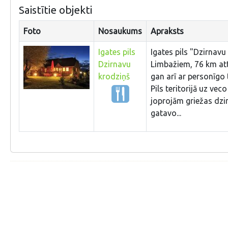
Saistītie objekti
Foto
Nosaukums
Apraksts
Igates pils
Igates pils "Dzirnavu
Dzirnavu
Limbažiem, 76 km attā
krodziņš
gan arī ar personīgo 
Pils teritorijā uz ve
joprojām griežas dzi
gatavo...