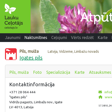
Jaunumi
Naktsmītnes
Ceļojumi
Vērts redzēt
Karte
Pils, muiža
Latvija, Vidzeme, Limbažu novads
Igates pils
Pils, muiža
Foto
Specializācija
Karte
Atsauksmes
Kontaktinformācija
+371 28 064 444
info@
"Igates pils"
www.
Vidrižu pagasts, Limbažu nov., Igate
57.3810,24
LV-4013, Latvija