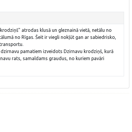
 krodziņš" atrodas klusā un gleznainā vietā, netālu no
lumā no Rīgas. Šeit ir viegli nokļūt gan ar sabiedrisko,
transportu.
co dzirnavu pamatiem izveidots Dzirnavu krodziņš, kurā
rnavu rats, samaldams graudus, no kuriem pavāri