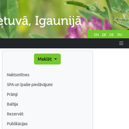
EN
LV
DE
RU
Meklēt
Naktsmītnes
SPA un īpašie piedāvājumi
Prāmji
Baltija
Rezervēt
Publikācijas