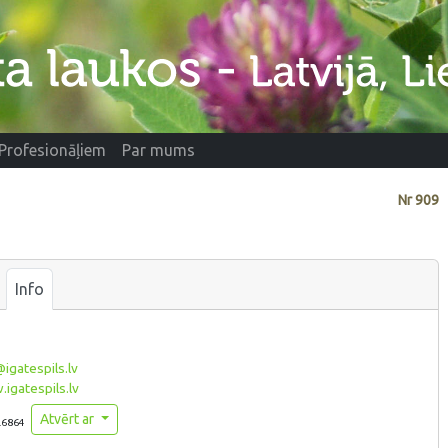
Profesionāļiem
Par mums
Nr
909
Info
igatespils.lv
igatespils.lv
Atvērt ar
.6864