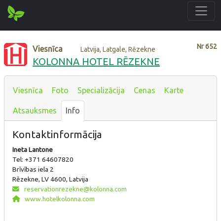
Nr
652
Viesnīca
Latvija, Latgale, Rēzekne
KOLONNA HOTEL RĒZEKNE
Viesnīca
Foto
Specializācija
Cenas
Karte
Atsauksmes
Info
Kontaktinformācija
Ineta Lantone
Tel: +371 64607820
Brīvības iela 2
Rēzekne, LV 4600, Latvija
reservationrezekne@kolonna.com
www.hotelkolonna.com