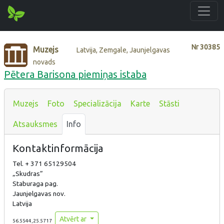
Nr
30385
Muzejs
Latvija, Zemgale, Jaunjelgavas
novads
Pētera Barisona piemiņas istaba
Muzejs
Foto
Specializācija
Karte
Stāsti
Atsauksmes
Info
Kontaktinformācija
Tel. + 371 65129504
„Skudras”
Staburaga pag.
Jaunjelgavas nov.
Latvija
Atvērt ar
56.5544,25.5717