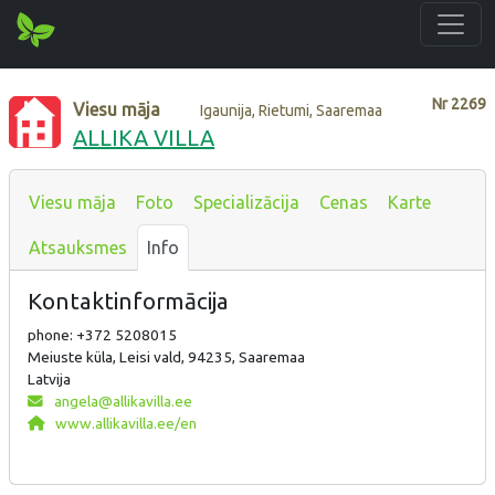
Nr
2269
Viesu māja
Igaunija, Rietumi, Saaremaa
ALLIKA VILLA
Viesu māja
Foto
Specializācija
Cenas
Karte
Atsauksmes
Info
Kontaktinformācija
phone: +372 5208015
Meiuste küla, Leisi vald, 94235, Saaremaa
Latvija
angela@allikavilla.ee
www.allikavilla.ee/en